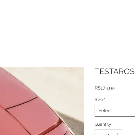
AWARDS
HORSE SOUL
WORKSHOPS
MENTORING
TESTAROS
Price
R$179.99
Size
*
Select
Quantity
*