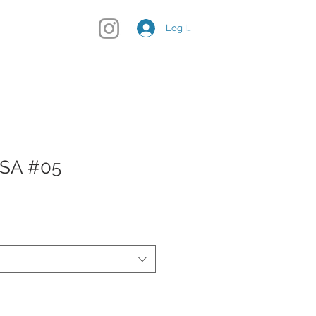
STORE
More
Log In
SA #05