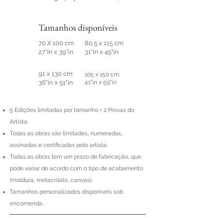
Tamanhos disponíveis
70 X 100 cm
80,5 x 115 cm
27"in x 39"in
31"in x 45"in
91 x 130 cm
105 x 150 cm
36"in x 51"in
41"in x 59"in
5 Edições limitadas por tamanho + 2 Provas do
Artista.
Todas as obras são limitadas, numeradas,
assinadas e certificadas pelo artista.
Todas as obras tem um prazo de fabricação, que
pode variar de acordo com o tipo de acabamento
(moldura, metacrilato, canvas).​
Tamanhos personalizados disponíveis sob
encomenda.